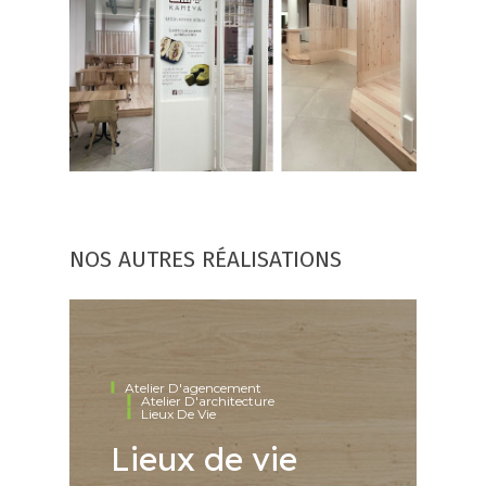
NOS AUTRES RÉALISATIONS
Atelier D'agencement
Atelier D'architecture
M
Lieux De Vie
M
Lieux de vie