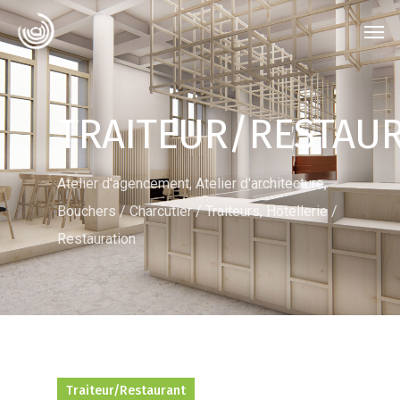
TRAITEUR/RESTAU
Atelier d'agencement
,
Atelier d'architecture
,
Bouchers / Charcutier / Traiteurs
,
Hôtellerie /
Restauration
Traiteur/restaurant