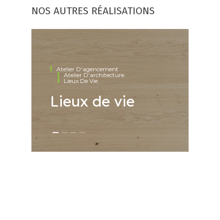
NOS AUTRES RÉALISATIONS
Atelier D'agencement
Atelier D'architecture
M
Lieux De Vie
M
Lieux de vie