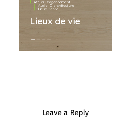
Atelier D'agencement
Atelier D'architecture
M
Lieux De Vie
M
Lieux de vie
Leave a Reply