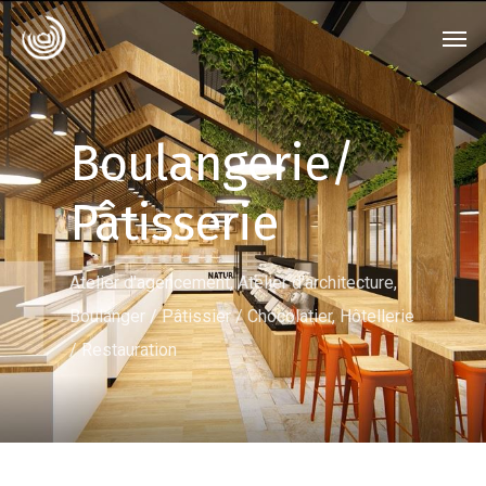
Boulangerie/
Pâtisserie
Atelier d'agencement
,
Atelier d'architecture
,
Boulanger / Pâtissier / Chocolatier
,
Hôtellerie
/ Restauration