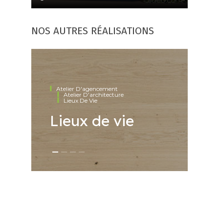
NOS AUTRES RÉALISATIONS
Atelier D'agencement
Atelier D'architecture
M
Lieux De Vie
M
Lieux de vie